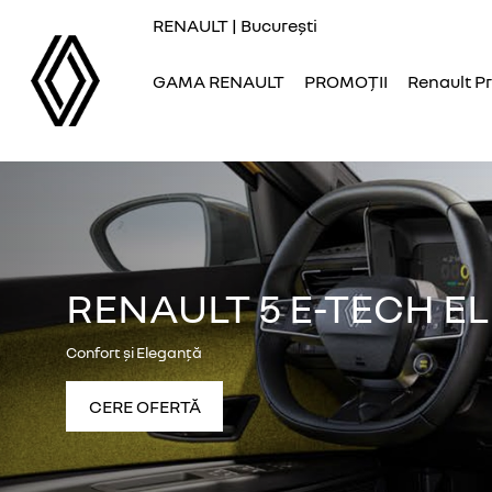
RENAULT | București
GAMA RENAULT
PROMOȚII
Renault P
RENAULT 5 E-TECH E
Confort și Eleganță
CERE OFERTĂ