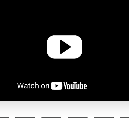
Play
13:20
Mute