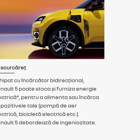
scurcăreț
hipat cu încărcător bidirecțional,
nault 5 poate stoca și furniza energie
ectrică*, pentru a alimenta sau încărca
spozitivele tale (pompă de aer
ectrică, bicicletă electrică etc.).
nault 5 debordează de ingeniozitate.