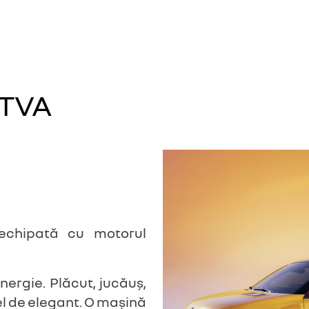
 TVA
 echipată cu motorul
nergie. Plăcut, jucăuș,
el de elegant. O mașină