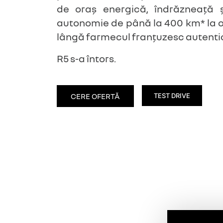
de oraș energică, îndrăzneață 
autonomie de până la 400 km* la o
lângă farmecul franțuzesc autenti
R5 s-a întors.
CERE OFERTĂ
TEST DRIVE