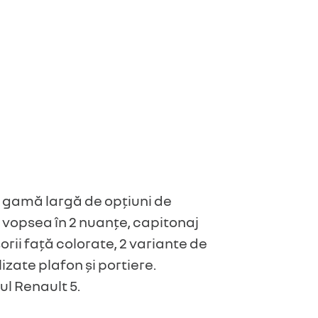
o gamă largă de opțiuni de
, vopsea în 2 nuanțe, capitonaj
orii față colorate, 2 variante de
izate plafon și portiere.
l Renault 5.