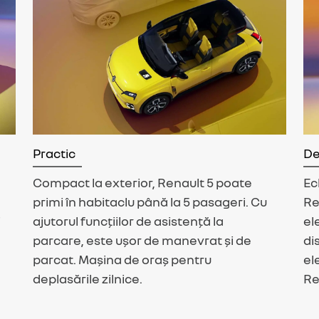
Practic
De
Compact la exterior, Renault 5 poate
Ec
primi în habitaclu până la 5 pasageri. Cu
Re
i
ajutorul funcțiilor de asistență la
el
parcare, este ușor de manevrat și de
di
parcat. Mașina de oraș pentru
el
deplasările zilnice.
Re