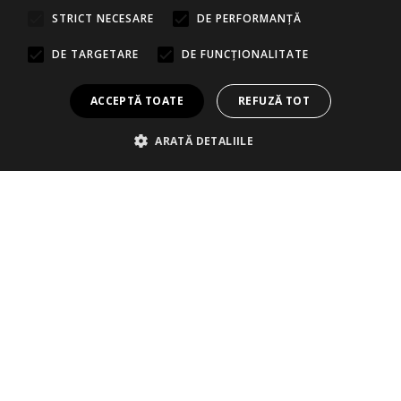
STRICT NECESARE
DE PERFORMANȚĂ
DE TARGETARE
DE FUNCŢIONALITATE
ACCEPTĂ TOATE
REFUZĂ TOT
CERE OFERTĂ
PROGRAMARE MECANICĂ
ARATĂ DETALIILE
PROGRAMARE CAROSERIE
CONTACT
CERE OFERTĂ
* Toate datele și informațiile prezentate au caracter