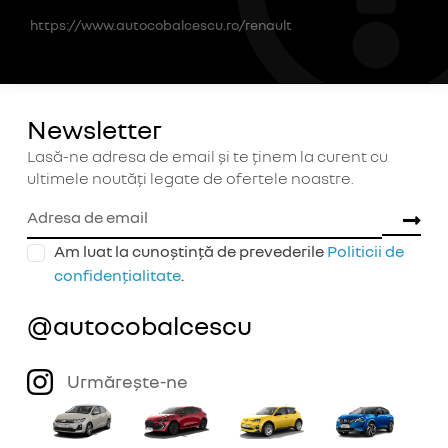
https://www.autocobalcescu.ro/renault
Newsletter
Lasă-ne adresa de email și te ținem la curent cu
ultimele noutăți legate de ofertele noastre.
Am luat la cunoștință de prevederile
Politicii de
confidențialitate
.
@autocobalcescu
Urmărește-ne