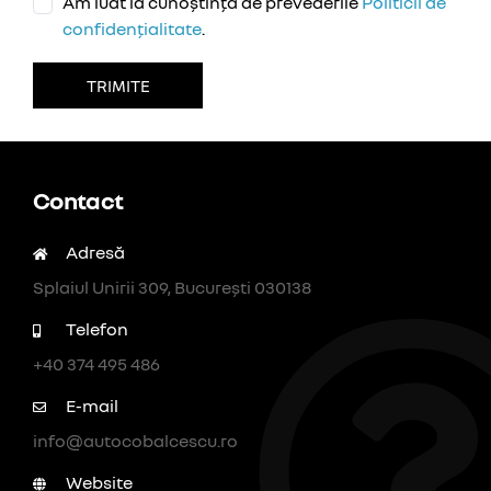
Am luat la cunoștință de prevederile
Politicii de
confidențialitate
.
TRIMITE
Contact
Adresă
Splaiul Unirii 309, București 030138
Telefon
+40 374 495 486
E-mail
info@autocobalcescu.ro
Website