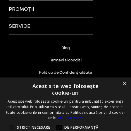
PROMOȚII
SERVICE
Blog
Termeni și condiții
Politica de Confidențialitate
×
Politica cookie
Acest site web folosește
cookie-uri
ANPC
Acest site web folosește cookie-uri pentru a îmbunătăți experiența
utilizatorului. Prin utilizarea site-ului nostru web, sunteți de acord cu
Informații privind protecția mediului
toate cookie-urile în conformitate cu Politica noastră privind cookie-
urile.
Află mai multe
Certificare ISO
STRICT NECESARE
DE PERFORMANȚĂ