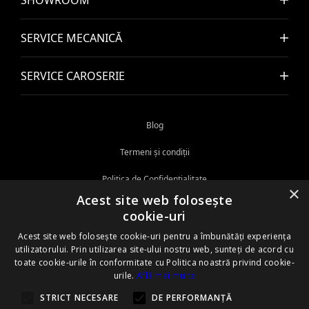
SERVICE MECANICĂ
SERVICE CAROSERIE
Blog
Termeni și condiții
Politica de Confidențialitate
×
Acest site web folosește
Politica cookie
cookie-uri
ANPC
Acest site web folosește cookie-uri pentru a îmbunătăți experiența
utilizatorului. Prin utilizarea site-ului nostru web, sunteți de acord cu
Informații privind protecția mediului
toate cookie-urile în conformitate cu Politica noastră privind cookie-
urile.
Află mai multe
Certificare ISO
STRICT NECESARE
DE PERFORMANȚĂ