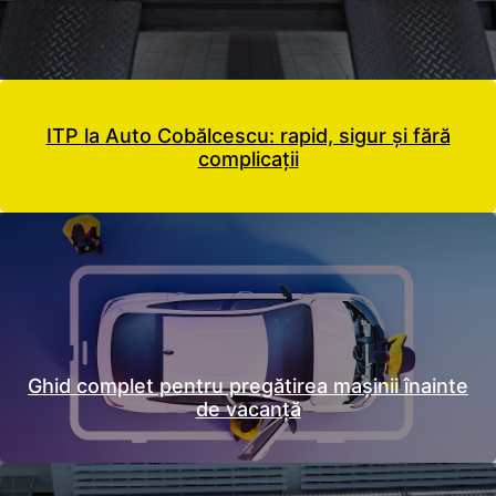
ITP la Auto Cobălcescu: rapid, sigur și fără
complicații
Ghid complet pentru pregătirea mașinii înainte
de vacanță