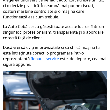
Alegerea unui service Renault autorizat nu este un lux,
ci o decizie practică. Înseamnă mai puține riscuri,
costuri mai bine controlate și o mașină care
funcționează așa cum trebuie.
La Auto Cobălcescu găsești toate aceste lucruri într-un
singur loc: profesionalism, transparență și o abordare
corectă față de client.
Dacă vrei să eviți improvizațiile și să știi că mașina ta
este întreținută corect, o programare într-o
reprezentanță
Renault service
este, de departe, cea mai
sigură opțiune.