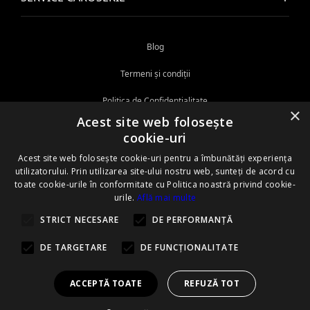
Blog
Termeni și condiții
Politica de Confidențialitate
×
Acest site web folosește
Politica cookie
cookie-uri
ANPC
Acest site web folosește cookie-uri pentru a îmbunătăți experiența
utilizatorului. Prin utilizarea site-ului nostru web, sunteți de acord cu
Informații privind protecția mediului
toate cookie-urile în conformitate cu Politica noastră privind cookie-
urile.
Află mai multe
Certificare ISO
STRICT NECESARE
DE PERFORMANȚĂ
Prevenire deșeuri
DE TARGETARE
DE FUNCŢIONALITATE
ACCEPTĂ TOATE
REFUZĂ TOT
CERE OFERTĂ
TEST DRIVE