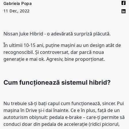
Gabriela Popa
11 Dec, 2022
Nissan Juke Hibrid - o adevărată surpriză plăcută.
În ultimii 10-15 ani, puține mașini au un design atât de
recognoscibil. Și controversat, dar parcă noua
generație e mai ok. Agresiv, bine proporționat.
Cum funcționează sistemul hibrid?
Nu trebuie să-ți bați capul cum funcționează, sincer. Pui
mașina în Drive și-i dai înainte. Ce e în plus, față de un
autoturism obișnuit: pedala e-brake – care-ți permite să
conduci doar din pedala de accelerație (ridici piciorul,