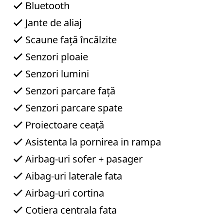
Bluetooth
+
Jante de aliaj
4
0
Scaune față încălzite
7
4
Senzori ploaie
9
1
Senzori lumini
6
Senzori parcare față
6
3
Senzori parcare spate
8
4
Proiectoare ceață
R
Asistenta la pornirea in rampa
o
Airbag-uri sofer + pasager
b
e
Aibag-uri laterale fata
r
Airbag-uri cortina
t
C
Cotiera centrala fata