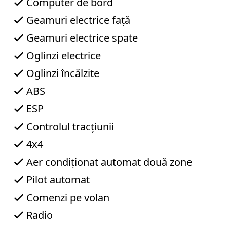
Computer de bord
l
e
Geamuri electrice față
f
Geamuri electrice spate
o
n
Oglinzi electrice
L
u
Oglinzi încălzite
n
ABS
g
u
ESP
l
e
Controlul tracțiunii
s
c
4x4
u
A
Aer condiționat automat două zone
u
r
Pilot automat
e
l
Comenzi pe volan
i
Radio
a
n