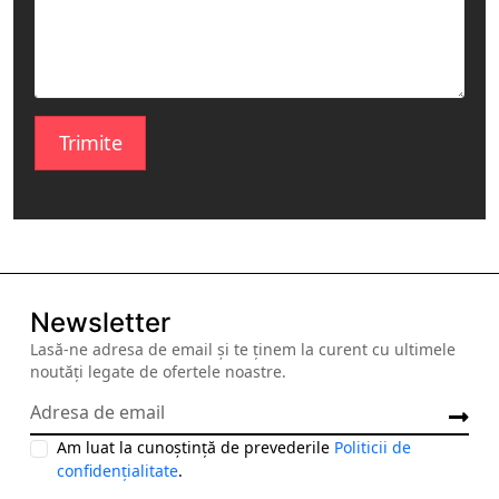
o
c
o
b
a
Trimite
l
c
e
s
c
u
.
Newsletter
r
Lasă-ne adresa de email și te ținem la curent cu ultimele
o
noutăți legate de ofertele noastre.
A
d
r
Am luat la cunoștință de prevederile
Politicii de
e
confidențialitate
.
s