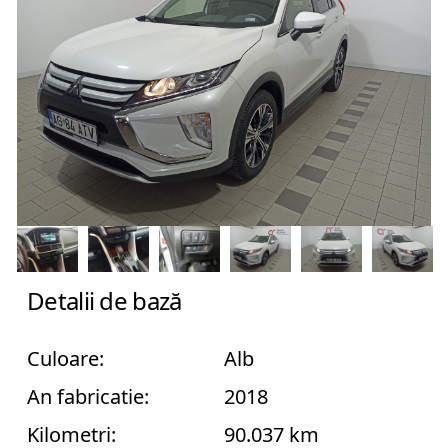
An
fabricatie
Combustibil
Detalii de bază
Culoare:
Alb
Transmisie
An fabricatie:
2018
Kilometri:
90.037 km