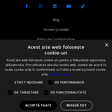
u
c
u
Blog
r
e
Termeni și condiții
s
Politica de Confidențialitate
t
×
Acest site web folosește
i
Politica cookie
cookie-uri
0
3
ANPC
Acest site web folosește cookie-uri pentru a îmbunătăți experiența
0
utilizatorului. Prin utilizarea site-ului nostru web, sunteți de acord cu
Informații privind protecția mediului
toate cookie-urile în conformitate cu Politica noastră privind cookie-
1
urile.
Află mai multe
3
Certificare ISO
8
STRICT NECESARE
DE PERFORMANȚĂ
Prevenire deșeuri
DE TARGETARE
DE FUNCŢIONALITATE
ACCEPTĂ TOATE
REFUZĂ TOT
BUY-BACK