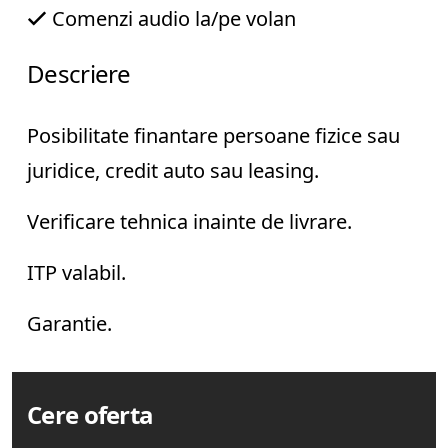
s
Comenzi audio la/pe volan
i
k
Descriere
i
+
Posibilitate finantare persoane fizice sau
4
juridice, credit auto sau leasing.
0
7
5
Verificare tehnica inainte de livrare.
1
1
ITP valabil.
8
6
Garantie.
4
9
5
Cere oferta
E
-