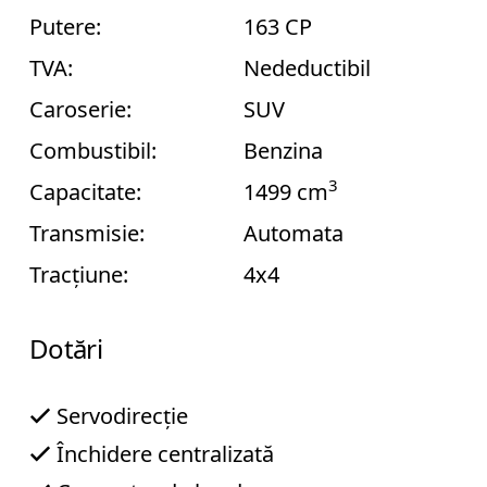
Putere:
163 CP
TVA:
Nedeductibil
CAUTA
Caroserie:
SUV
Combustibil:
Benzina
3
Capacitate:
1499 cm
C
Transmisie:
Automata
o
Tracțiune:
4x4
n
t
a
Dotări
c
t
Servodirecție
Închidere centralizată
T
e