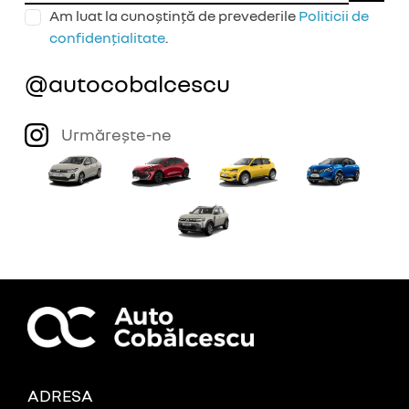
Am luat la cunoștință de prevederile
Politicii de
confidențialitate
.
@autocobalcescu
Urmărește-ne
ADRESA