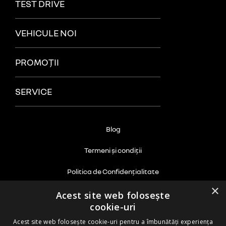
TEST DRIVE
VEHICULE NOI
PROMOȚII
SERVICE
Blog
Termeni și condiții
Politica de Confidențialitate
×
Politica cookie
Acest site web folosește
cookie-uri
ANPC
Acest site web folosește cookie-uri pentru a îmbunătăți experiența