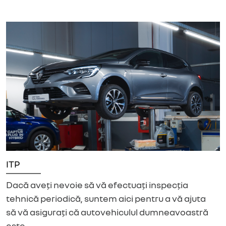
ITP
Dacă aveți nevoie să vă efectuați inspecția
tehnică periodică, suntem aici pentru a vă ajuta
să vă asigurați că autovehiculul dumneavoastră
este…