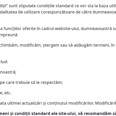
ii” sunt stipulate condițiile standard ce vor sta la baza utiliz
ă modalitatea de utilizare corespunzătoare de către dumneavoas
sau a funcțiilor oferite în cadrul website-ului, dumneavoastră 
 împreună.
ă schimbăm, modificăm, ștergem sau să adăugăm termeni, în
.
clud:
 noastră;
 pe care trebuie să le respectăm;
e, etc.
ta ultimei actualizări și conținutul modificărilor. Modificăril
rmeni
ș
i condi
ț
ii standard ale site-ului
, vă recomandăm să