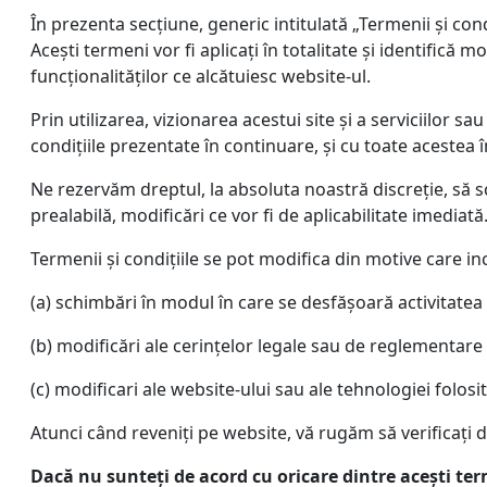
În prezenta secțiune, generic intitulată „Termenii și condiț
Acești termeni vor fi aplicați în totalitate și identific
funcționalităților ce alcătuiesc website-ul.
Prin utilizarea, vizionarea acestui site și a serviciilor 
condițiile prezentate în continuare, și cu toate acestea
Ne rezervăm dreptul, la absoluta noastră discreție, s
prealabilă, modificări ce vor fi de aplicabilitate imediată
Termenii și condițiile se pot modifica din motive care in
(a) schimbări în modul în care se desfășoară activitatea
(b) modificări ale cerințelor legale sau de reglementare
(c) modificari ale website-ului sau ale tehnologiei folosit
Atunci când reveniți pe website, vă rugăm să verificaţi da
D
ac
ă
nu sunte
ț
i de acord cu oricare dintre ace
ș
ti te