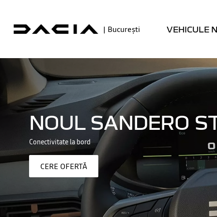
|
București
VEHICULE N
GAMA DAC
MODELE
NOUL SANDERO S
ELECTRICE
HIBRIDE
Conectivitate la bord
CERE OFERTĂ