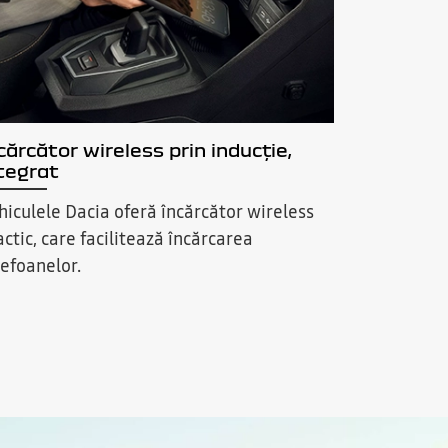
cărcător wireless prin inducție,
tegrat
hiculele Dacia oferă încărcător wireless
actic, care facilitează încărcarea
lefoanelor.