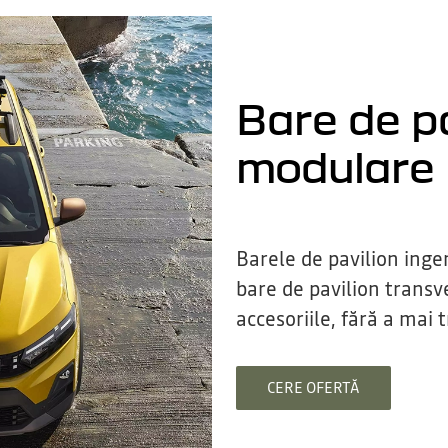
Bare de pa
modulare
Barele de pavilion inge
bare de pavilion transv
accesoriile, fără a mai t
CERE OFERTĂ