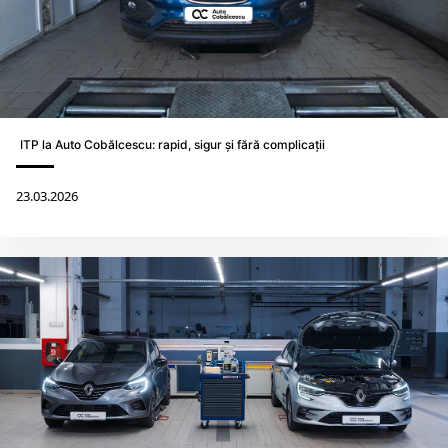
ITP la Auto Cobălcescu: rapid, sigur și fără complicații
23.03.2026