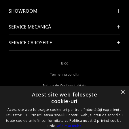
SHOWROOM
SERVICE MECANICĂ
SERVICE CAROSERIE
Blog
Termeni și condiții
Politica de Confidențialitate
×
Acest site web folosește
Politica cookie
cookie-uri
ANPC
Acest site web folosește cookie-uri pentru a îmbunătăți experiența
utilizatorului. Prin utilizarea site-ului nostru web, sunteți de acord cu
Informații privind protecția mediului
toate cookie-urile în conformitate cu Politica noastră privind cookie-
urile.
Află mai multe