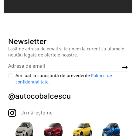
m
a
i
l
a
u
Newsletter
t
Lasă-ne adresa de email și te ținem la curent cu ultimele
o
noutăți legate de ofertele noastre.
-
r
u
Am luat la cunoștință de prevederile
Politicii de
l
confidențialitate
.
a
@autocobalcescu
t
e
@
Urmărește-ne
a
u
t