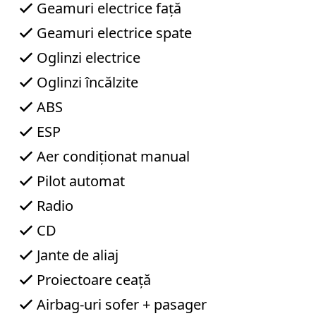
Geamuri electrice față
l
e
Geamuri electrice spate
f
o
Oglinzi electrice
n
Oglinzi încălzite
L
u
ABS
n
g
ESP
u
l
Aer condiționat manual
e
s
Pilot automat
c
Radio
u
A
CD
u
r
Jante de aliaj
e
l
Proiectoare ceață
i
a
Airbag-uri sofer + pasager
n