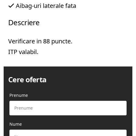
Aibag-uri laterale fata
+
4
Descriere
0
7
4
9
Verificare in 88 puncte.
1
6
ITP valabil.
6
3
8
4
Cere oferta
R
o
Prenume
b
e
r
t
Nume
C