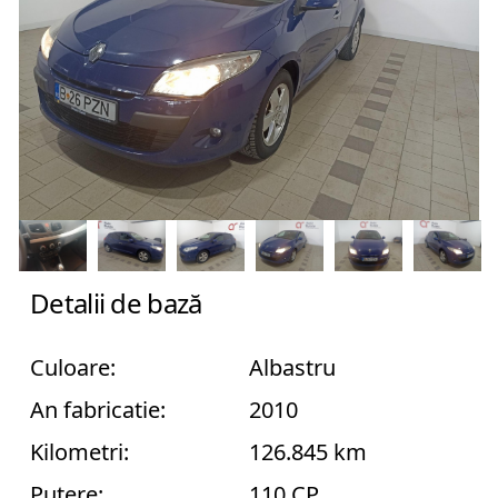
An
fabricatie
Combustibil
Detalii de bază
Culoare:
Albastru
An fabricatie:
2010
Transmisie
Kilometri:
126.845 km
Putere:
110 CP