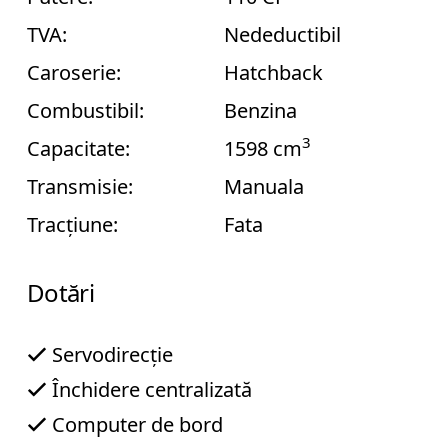
TVA:
Nedeductibil
Caroserie:
Hatchback
CAUTA
Combustibil:
Benzina
3
Capacitate:
1598 cm
Transmisie:
Manuala
C
Tracțiune:
Fata
o
n
t
Dotări
a
c
Servodirecție
t
Închidere centralizată
Computer de bord
T
e